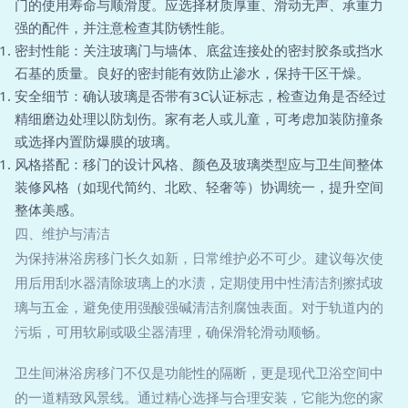
门的使用寿命与顺滑度。应选择材质厚重、滑动无声、承重力
强的配件，并注意检查其防锈性能。
密封性能：关注玻璃门与墙体、底盆连接处的密封胶条或挡水
石基的质量。良好的密封能有效防止渗水，保持干区干燥。
安全细节：确认玻璃是否带有3C认证标志，检查边角是否经过
精细磨边处理以防划伤。家有老人或儿童，可考虑加装防撞条
或选择内置防爆膜的玻璃。
风格搭配：移门的设计风格、颜色及玻璃类型应与卫生间整体
装修风格（如现代简约、北欧、轻奢等）协调统一，提升空间
整体美感。
四、维护与清洁
为保持淋浴房移门长久如新，日常维护必不可少。建议每次使
用后用刮水器清除玻璃上的水渍，定期使用中性清洁剂擦拭玻
璃与五金，避免使用强酸强碱清洁剂腐蚀表面。对于轨道内的
污垢，可用软刷或吸尘器清理，确保滑轮滑动顺畅。
卫生间淋浴房移门不仅是功能性的隔断，更是现代卫浴空间中
的一道精致风景线。通过精心选择与合理安装，它能为您的家