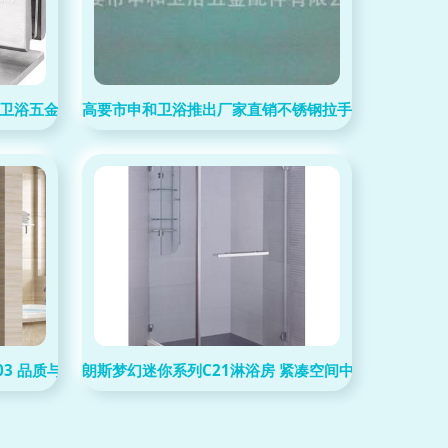
0A 卫浴五金件，安全又耐用
高要市申和卫浴推出厂家直销不锈钢拉手S1012 品质
6103 品质与设计的匠心融合
朗斯梦幻迷你系列C21淋浴房 紧凑空间中的豪华沐浴体