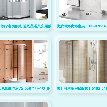
五金制品厂
装修指南 如何打造既美观又实用的淋浴空间与外民常见误区
优质淋浴房浴室夹 | BL-B20
佛山制造
玻璃淋浴房VG-559产品价格_图片_报价_新浪家居网
鹰卫浴淋浴房ES6101-6102-