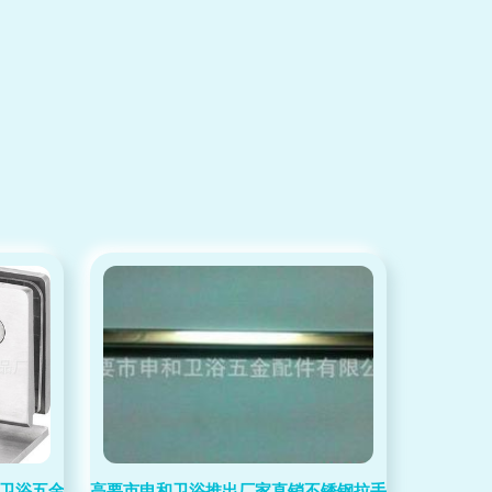
0A 卫浴五金件，安全又耐用
高要市申和卫浴推出厂家直销不锈钢拉手S1012 品质