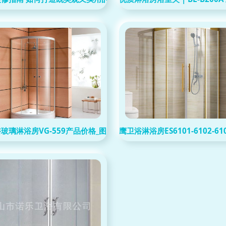
佛山制造
玻璃淋浴房VG-559产品价格_图片_报价_新浪家居网
鹰卫浴淋浴房ES6101-6102-