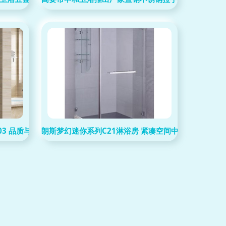
6103 品质与设计的匠心融合
朗斯梦幻迷你系列C21淋浴房 紧凑空间中的豪华沐浴体