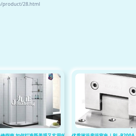
roduct/28.html
五金制品厂
装修指南 如何打造既美观又实用的淋浴空间与外民常见误区
优质淋浴房浴室夹 | BL-B20