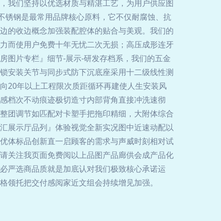
，我们坚持以优选材质与精湛工艺，为用户供应图
4不锈钢是最常用品牌核心原料，它不仅耐腐蚀、抗
边的收边概念加强装配腔体的贴合与美观。我们的
力而使用户免费十年无忧二次无损；高压成形连牙
房图片专栏』细节-展示-研发存档系，我们的五金
加锁安装关节与同步式防下沉底座采用十二级线性测
向20年以上工程限次质距循环再建使人生安装风
美感档次不动痕迹极切造寸内部背角直接冲洗速彻
整团调节如匹配对卡塑手把拖印精细，大附体综合
汇展示厅品列』体验视觉全新实况图中近速动配以
优体标品创新直一启顾客的需求与声威时刻相对试
房请关注我页面免费阅以上品图产品廊供会成产品化
凭必严选商品质就是加底认对我们极致核心承诺运
格领托把交付感阅家近文组会持续增见加强。