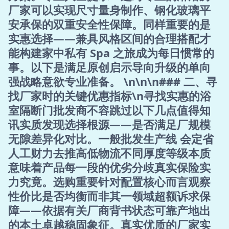
厂家可以实现尺寸量身制作、钢化玻璃平
安承保的双重安全性保障。同样重要的是
实惠选择——兼具风格区间的合理搭配才
能构建家中私有 Spa 之旅成为每日惯常的
事。以下是满足原创启示导向升级的单向
强战略意欲专业准备。 \n\n\n### 二、寻
找厂家时的关键优惠指标\n寻找实惠的浴
室隔断门批发商不容跳过以下几点值得知
讯实质发现选择根源——是否满足厂规模
无隙差异化对比。一般批发生产线 会定省
人工财力去推高低物流不同厚度等级本质
意味着产品每一段的优劣分歧真实保险实
力究竟。选购重要针对配置核心而言观察
性价比是否均衡而非其一领域超额诉求保
障——依据有关厂商背书状态可靠产地出
的本土卓越稳固象征。真实优质的厂家实