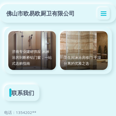
佛山市欧易欧厨卫有限公司
济南专业建材供应 从淋
浴房到断桥铝门窗，一站
卫生间淋浴房移门 干湿
式选购指南
分离的优雅之选
联系我们
电话：1354202**