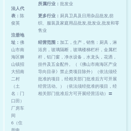
所属行业：
批发业
法人代
表：
陈
更多行业：
厨具卫具及日用杂品批发,纺
俊英
织、服装及家庭用品批发,批发业,批发和零
售业
注册地
址：
佛
经营范围：
加工，生产，销售：厨具，淋
山市南
浴房，玻璃隔断，玻璃楼梯栏杆，金属栏
海区狮
杆，铝门窗，净水设备，水龙头，花洒，
山镇招
挂件及五金配件。（《佛山市南海区产业
大招南
导向目录》禁止类项目除外）（依法须经
二村
批准的项目，经相关部门批准后方可开展
（土
经营活动。）（依法须经批准的项目，经
名：门
相关部门批准后方可开展经营活动）〓
口田）
厂房车
间
6（住
所申