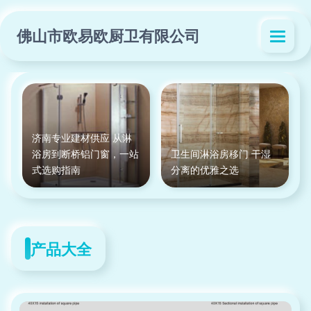
佛山市欧易欧厨卫有限公司
济南专业建材供应 从淋
浴房到断桥铝门窗，一站
卫生间淋浴房移门 干湿
式选购指南
分离的优雅之选
产品大全