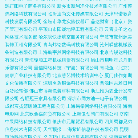
鸡正阳电子商务有限公司
新乡市新利净化技术有限公司
广州菜
鸡网络科技有限公司
临沂迪尚文化传媒有限公司
天津思诺教育
科技发展有限公司
金坛市华龙实验仪器厂
鼎达财富（北京）资
产管理有限公司
平顶山市阳晟地坪工程有限公司
云霄县圣之杰
网络技术服务部
哈尔滨快捷航空服务有限公司
宁波市鄞州源美
装饰工程有限公司
青岛炜铭数码科技有限公司
沧州嵘盛机械设
备制造有限公司
上海航宇然网络科技有限公司
北京吉锐达科技
有限公司
青海铭顺工程机械租赁有限公司
眉山市启明星龙舟俱
乐部有限公司
呈信网络科技（宁波）有限公司
青花鱼（北京）
健康产业科技有限公司
北京慧艺博技术培训中心
厦门佳作如期
文化传播有限公司
深圳名盾服饰科技有限公司
晋源区吉雅日用
百货经销部
佛山市博海包装材料有限公司
浙江惟为农业开发有
限公司
合肥冠王家具有限公司
深圳市同方迪一电子有限公司
成都宸扬婧暖通工程有限公司
上海易举网络科技有限公司
海南
电影网
北京欧金嘉商贸有限公司
上海傲创阀门有限公司
济南
中果网络科技有限公司
肇庆市元顺贸易有限公司
四川蜀都兄弟
信息技术有限公司
天气预报
上海紫旌信息科技有限公司
昆明
翔驰科技有限公司
义乌巧山科技信息咨询有限公司
湖南巨鲸电