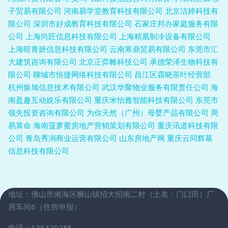
子贸易有限公司
河南易学堂教育科技有限公司
北京洁婷科技有
限公司
深圳市好成教育科技有限公司
石家庄邦办家庭服务有限
公司
上海尚匠信息科技有限公司
上海精凰制冷设备有限公司
上海暄青妍信息科技有限公司
云南筹鼎贸易有限公司
东莞市汇
大建筑咨询有限公司
北京正弈帷科技公司
承德荣泽生物科技有
限公司
聊城市恒捷网络科技有限公司
昌江区霜晓茶叶经营部
杭州焕旭信息技术有限公司
武汉华聚物业服务有限责任公司
海
南盈趣互动娱乐有限公司
重庆米怡雅智能科技有限公司
东莞市
领先投资咨询有限公司
为你天然（广州）母婴产品有限公司
周
易算命
海南菠萝蜜房地产营销策划有限公司
重庆讯道科技有限
公司
青岛秀润商业运营有限公司
山东房地产网
重庆云同辉慕
信息科技有限公司
地址：佛山市南海区狮山镇招大招南二村（土名：门口田）厂
房车间6（住所申报）
电话：1354202**