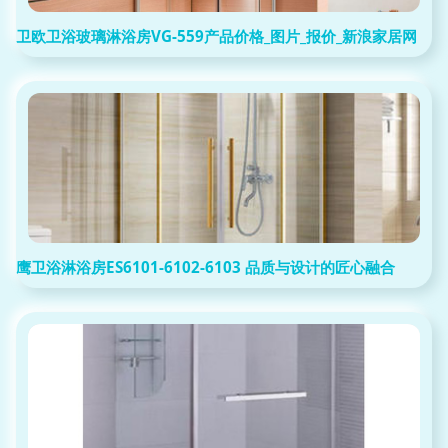
卫欧卫浴玻璃淋浴房VG-559产品价格_图片_报价_新浪家居网
鹰卫浴淋浴房ES6101-6102-6103 品质与设计的匠心融合