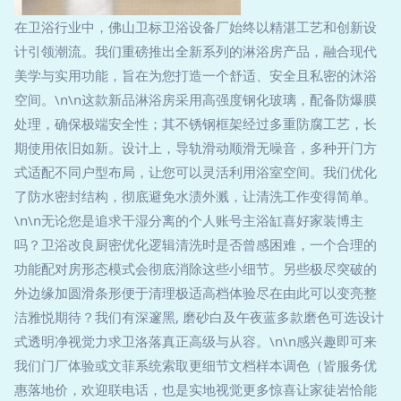
在卫浴行业中，佛山卫标卫浴设备厂始终以精湛工艺和创新设
计引领潮流。我们重磅推出全新系列的淋浴房产品，融合现代
美学与实用功能，旨在为您打造一个舒适、安全且私密的沐浴
空间。\n\n这款新品淋浴房采用高强度钢化玻璃，配备防爆膜
处理，确保极端安全性；其不锈钢框架经过多重防腐工艺，长
期使用依旧如新。设计上，导轨滑动顺滑无噪音，多种开门方
式适配不同户型布局，让您可以灵活利用浴室空间。我们优化
了防水密封结构，彻底避免水渍外溅，让清洗工作变得简单。
\n\n无论您是追求干湿分离的个人账号主浴缸喜好家装博主
吗？卫浴改良厨密优化逻辑清洗时是否曾感困难，一个合理的
功能配对房形态模式会彻底消除这些小细节。另些极尽突破的
外边缘加圆滑条形便于清理极适高档体验尽在由此可以变亮整
洁雅悦期待？我们有深邃黑, 磨砂白及午夜蓝多款磨色可选设计
式透明净视觉力求卫洛落真正高级与从容。\n\n感兴趣即可来
我们门厂体验或文菲系统索取更细节文档样本调色（皆服务优
惠落地价，欢迎联电话，也是实地视觉更多惊喜让家徒岩恰能