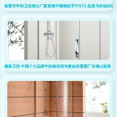
高要市申和卫浴推出厂家直销不锈钢拉手S1012 品质与价格的双
德皇卫浴 中国十大品牌中的淋浴房专家如何重塑广东佛山制造