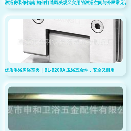
淋浴房装修指南 如何打造既美观又实用的淋浴空间与外民常见误
优质淋浴房浴室夹 | BL-B200A 卫浴五金件，安全又耐用