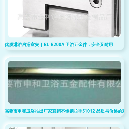
优质淋浴房浴室夹 | BL-B200A 卫浴五金件，安全又耐用
高要市申和卫浴推出厂家直销不锈钢拉手S1012 品质与价格的双