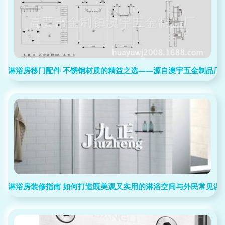
淋浴房移门配件 不锈钢材质的精益之选——源自澳宇五金制品厂
淋浴房装修指南 如何打造既美观又实用的淋浴空间与外民常见误